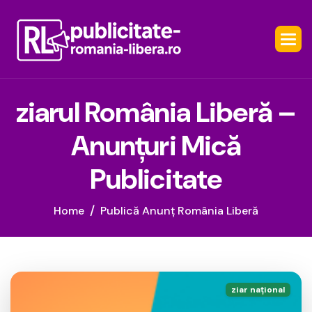
z
i
a
r
u
l
R
o
m
â
n
i
a
L
i
b
e
r
ă
–
A
n
u
n
ț
u
r
i
M
i
c
ă
P
u
b
l
i
c
i
t
a
t
e
Home
Publică Anunț România Liberă
ziar național