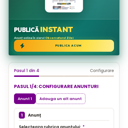
INSTANT
PUBLICĂ
Anunț online în ziarul
Observatorul Zilei
PUBLICA ACUM
Pasul 1 din 4
Configurare
PASUL 1/4: CONFIGURARE ANUNTURI
Anunt 1
Adauga un alt anunt
1
Anunț
Selecteaza rubrica anuntului:
*