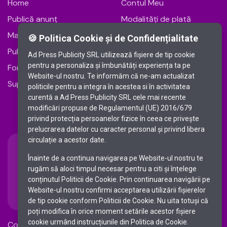
Home
Contul Meu
Publică anunț
Modalități de plată
Mare Publicitate
Termeni și condiții
🍪 Politica Cookie și de Confidențialitate
Publicitate Online
Politica de cookie
Ad Press Publicity SRL utilizează fişiere de tip cookie
pentru a personaliza și îmbunătăți experiența ta pe
Fonduri Europene
Politica de
Website-ul nostru. Te informăm că ne-am actualizat
confidențialitate
Suport Clienți
politicile pentru a integra în acestea si în activitatea
Soluționarea Online a
curentă a Ad Press Publicity SRL cele mai recente
modificări propuse de Regulamentul (UE) 2016/679
Litigiilor
privind protecția persoanelor fizice în ceea ce privește
prelucrarea datelor cu caracter personal și privind libera
circulație a acestor date.
Înainte de a continua navigarea pe Website-ul nostru te
rugăm să aloci timpul necesar pentru a citi și înțelege
Ai nevoie de suport?
Trimite-ne un email:
conținutul Politicii de Cookie. Prin continuarea navigării pe
office@publicitate-
0721 080 810
Website-ul nostru confirmi acceptarea utilizării fişierelor
romania-libera.ro
de tip cookie conform Politicii de Cookie. Nu uita totuși că
poți modifica în orice moment setările acestor fişiere
cookie urmând instrucțiunile din Politica de Cookie.
Copyright © 2012-2026 Toate drepturile rezervate.