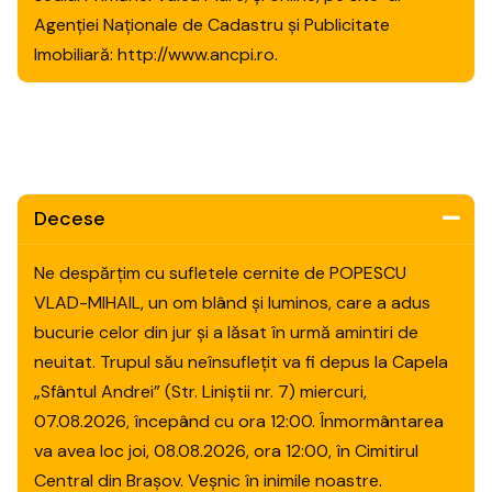
Agenției Naționale de Cadastru și Publicitate
Imobiliară: http://www.ancpi.ro.
Decese
Ne despărțim cu sufletele cernite de POPESCU
VLAD-MIHAIL, un om blând și luminos, care a adus
bucurie celor din jur și a lăsat în urmă amintiri de
neuitat. Trupul său neînsuflețit va fi depus la Capela
„Sfântul Andrei” (Str. Liniștii nr. 7) miercuri,
07.08.2026, începând cu ora 12:00. Înmormântarea
va avea loc joi, 08.08.2026, ora 12:00, în Cimitirul
Central din Brașov. Veșnic în inimile noastre.