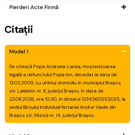
Pierderi Acte Firmă
C
i
t
a
ț
i
i
Model 1
Se citează Popa Andreea-Larisa, moștenitoarea
legală a defunctului Popa Ion, decedat la data de
12.02.2009, cu ultimul domiciliu în municipiul Brașov,
str. Lalelelor nr. 8, județul Brașov, în data de
23.08.2026, ora 10:30, în dosarul 123456/321/2025, la
sediul Biroului Individual Notarial Andrei Vasile din
Brașov, str. Muncii nr. 14, județul Brașov.