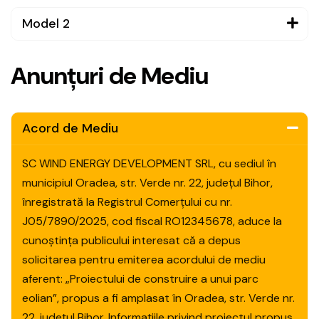
Model 2
A
n
u
n
ț
u
r
i
d
e
M
e
d
i
u
Acord de Mediu
SC WIND ENERGY DEVELOPMENT SRL, cu sediul în
municipiul Oradea, str. Verde nr. 22, județul Bihor,
înregistrată la Registrul Comerțului cu nr.
J05/7890/2025, cod fiscal RO12345678, aduce la
cunoștința publicului interesat că a depus
solicitarea pentru emiterea acordului de mediu
aferent: „Proiectului de construire a unui parc
eolian”, propus a fi amplasat în Oradea, str. Verde nr.
22, județul Bihor. Informațiile privind proiectul propus