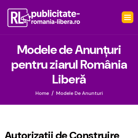
M
o
d
e
l
e
d
e
A
n
u
n
ț
u
r
i
p
e
n
t
r
u
z
i
a
r
u
l
R
o
m
â
n
i
a
L
i
b
e
r
ă
Home
Modele De Anunturi
A
u
t
o
r
i
z
a
ț
i
i
d
e
C
o
n
s
t
r
u
i
r
e