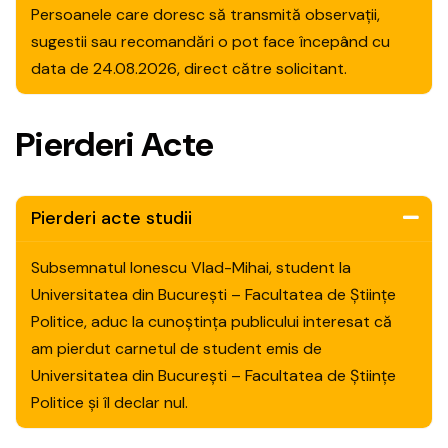
Persoanele care doresc să transmită observații,
sugestii sau recomandări o pot face începând cu
data de 24.08.2026, direct către solicitant.
P
i
e
r
d
e
r
i
A
c
t
e
Pierderi acte studii
Subsemnatul Ionescu Vlad-Mihai, student la
Universitatea din București – Facultatea de Științe
Politice, aduc la cunoștința publicului interesat că
am pierdut carnetul de student emis de
Universitatea din București – Facultatea de Științe
Politice și îl declar nul.