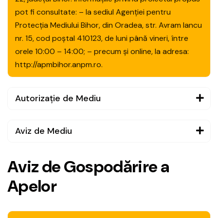
pot fi consultate: – la sediul Agenției pentru
Protecția Mediului Bihor, din Oradea, str. Avram Iancu
nr. 15, cod poștal 410123, de luni până vineri, între
orele 10:00 – 14:00; – precum și online, la adresa:
http://apmbihor.anpm.ro.
Autorizație de Mediu
Aviz de Mediu
A
v
i
z
d
e
G
o
s
p
o
d
ă
r
i
r
e
a
A
p
e
l
o
r