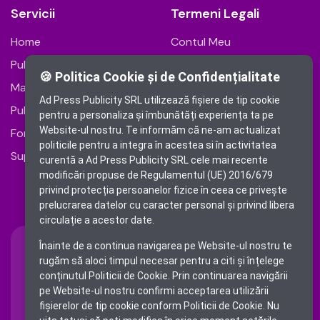
Servicii
Termeni Legali
Home
Contul Meu
Publică anunț
Modalități de plată
🍪 Politica Cookie și de Confidențialitate
Mare Publicitate
Termeni și condiții
Ad Press Publicity SRL utilizează fişiere de tip cookie
Publicitate Online
Politica de cookie
pentru a personaliza și îmbunătăți experiența ta pe
Website-ul nostru. Te informăm că ne-am actualizat
Fonduri Europene
Politica de
politicile pentru a integra în acestea si în activitatea
confidențialitate
Suport Clienți
curentă a Ad Press Publicity SRL cele mai recente
Soluționarea Online a
modificări propuse de Regulamentul (UE) 2016/679
privind protecția persoanelor fizice în ceea ce privește
Litigiilor
prelucrarea datelor cu caracter personal și privind libera
circulație a acestor date.
Înainte de a continua navigarea pe Website-ul nostru te
rugăm să aloci timpul necesar pentru a citi și înțelege
conținutul Politicii de Cookie. Prin continuarea navigării
Ai nevoie de suport?
Trimite-ne un email:
pe Website-ul nostru confirmi acceptarea utilizării
office@publicitate-
0721 080 810
fişierelor de tip cookie conform Politicii de Cookie. Nu
romania-libera.ro